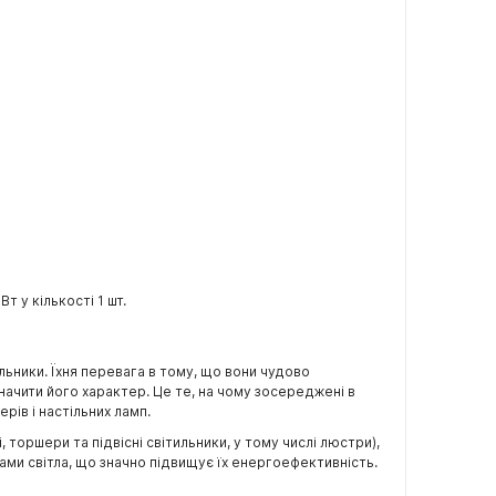
 у кількості 1 шт.
льники. Їхня перевага в тому, що вони чудово
ачити його характер. Це те, на чому зосереджені в
ерів і настільних ламп.
торшери та підвісні світильники, у тому числі люстри),
ами світла, що значно підвищує їх енергоефективність.