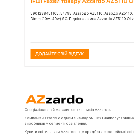
Інші назви товару Azzardo AZ5110 
5901238451105. 54795. Аззардо AZ5110. Азардо AZ5110. 
Dimm (10w+40w) GO. Підвісна лампа Azzardo AZ5110 Oliv
ДОДАЙТЕ СВІЙ ВІДГУК
Спеціалізований магазин світильників Azzardo.
Компанія Azzardo є одним з найвідоміших і найпопулярніши
виробників у сегменті освітлення.
Купити світильники Azzardo – це придбати європейські сві