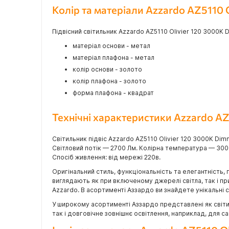
Колір та матеріали Azzardo AZ5110
Підвісний світильник Azzardo AZ5110 Olivier 120 3000K 
матеріал основи - метал
матеріал плафона - метал
колір основи - золото
колір плафона - золото
форма плафона - квадрат
Технічні характеристики Azzardo A
Світильник підвіс Azzardo AZ5110 Olivier 120 3000K D
Світловий потік — 2700 Лм. Колірна температура — 300
Спосіб живлення: від мережі 220в.
Оригінальний стиль, функціональність та елегантність, 
виглядають як при включеному джерелі світла, так і п
Azzardo. В асортименті Аззардо ви знайдете унікальні сві
У широкому асортименті Аззардо представлені як світил
так і довговічне зовнішнє освітлення, наприклад, для 