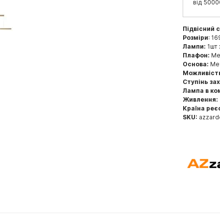
від 5000
Підвісний 
Розміри
: 16
Лампи:
1шт 
Плафон:
Ме
Основа:
Мет
Можливіст
Ступінь за
Лампа в ко
Живлення:
Країна реє
SKU:
azzard