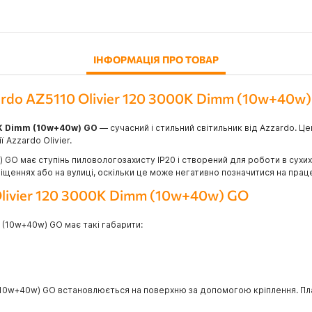
ІНФОРМАЦІЯ ПРО ТОВАР
ardo AZ5110 Olivier 120 3000K Dimm (10w+40w
0K Dimm (10w+40w) GO
— сучасний і стильний світильник від Azzardo. Це
 Azzardo Olivier.
) GO має ступінь пиловологозахисту IP20 і створений для роботи в сухих
щеннях або на вулиці, оскільки це може негативно позначитися на праце
Olivier 120 3000K Dimm (10w+40w) GO
 (10w+40w) GO має такі габарити:
 (10w+40w) GO встановлюється на поверхню за допомогою кріплення. Пла