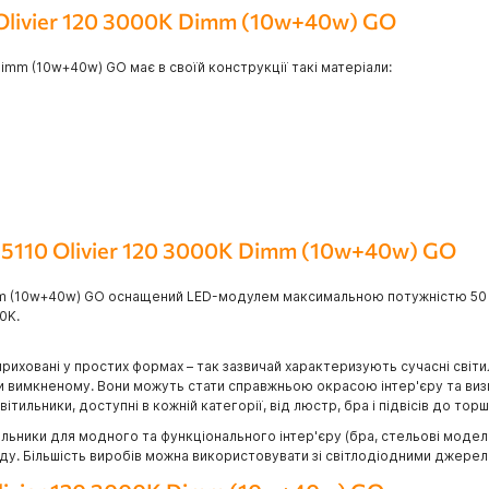
 Olivier 120 3000K Dimm (10w+40w) GO
Dimm (10w+40w) GO має в своїй конструкції такі матеріали:
Z5110 Olivier 120 3000K Dimm (10w+40w) GO
imm (10w+40w) GO оснащений LED-модулем максимальною потужністю 50 Вт
0K.
приховані у простих формах – так зазвичай характеризують сучасні світи
ри вимкненому. Вони можуть стати справжньою окрасою інтер'єру та визн
тильники, доступні в кожній категорії, від люстр, бра і підвісів до торш
ьники для модного та функціонального інтер'єру (бра, стельові моделі, 
саду. Більшість виробів можна використовувати зі світлодіодними джерел