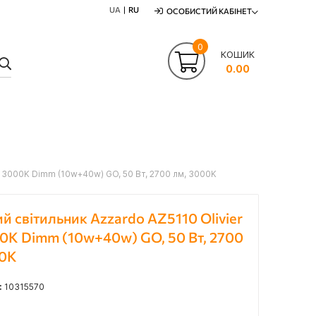
UA
RU
ОСОБИСТИЙ КАБІНЕТ
0
КОШИК
ПОШУК
0.00
0 3000K Dimm (10w+40w) GO, 50 Вт, 2700 лм, 3000K
ий світильник Azzardo AZ5110 Olivier
0K Dimm (10w+40w) GO, 50 Вт, 2700
00K
:
10315570