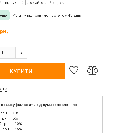
відгуків: 0
Додайте свій відгук
ення
45 шт. - відправимо протягом 45 днів
рн.
+
КУПИТИ
клік
 кошику (залежить від суми замовлення):
 грн. — 3%
 грн. — 5%
0 грн. — 10%
0 грн. — 15%