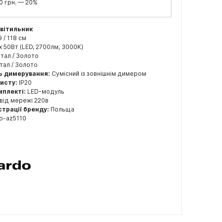
0 грн. — 20%
світильник
9 / 118 см
x 50Вт (LED, 2700лм, 3000K)
тал / Золото
ал / Золото
ь димерування:
Сумісний із зовнішнім димером
хисту:
IP20
мплекті:
LED-модуль
від мережі 220в
страції бренду:
Польща
o-az5110