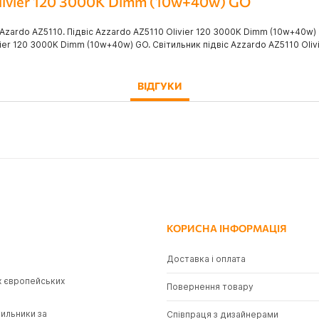
Olivier 120 3000K Dimm (10w+40w) GO
Azardo AZ5110. Підвіс Azzardo AZ5110 Olivier 120 3000K Dimm (10w+40w) 
ier 120 3000K Dimm (10w+40w) GO. Світильник підвіс Azzardo AZ5110 Oli
ВІДГУКИ
КОРИСНА ІНФОРМАЦІЯ
Доставка і оплата
х європейських
Повернення товару
тильники за
Співпраця з дизайнерами