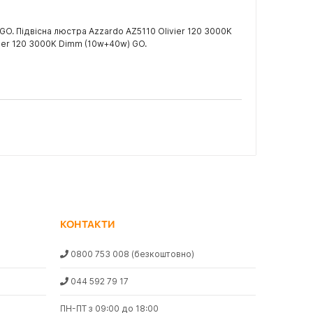
GO. Підвісна люстра Azzardo AZ5110 Olivier 120 3000K
vier 120 3000K Dimm (10w+40w) GO.
КОНТАКТИ
0800 753 008
(безкоштовно)
044 592 79 17
ПН-ПТ з 09:00 до 18:00