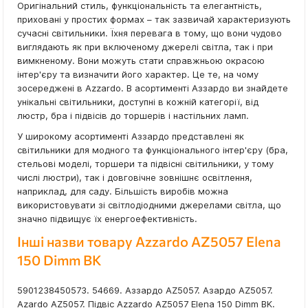
Оригінальний стиль, функціональність та елегантність,
приховані у простих формах – так зазвичай характеризують
сучасні світильники. Їхня перевага в тому, що вони чудово
виглядають як при включеному джерелі світла, так і при
вимкненому. Вони можуть стати справжньою окрасою
інтер'єру та визначити його характер. Це те, на чому
зосереджені в Azzardo. В асортименті Аззардо ви знайдете
унікальні світильники, доступні в кожній категорії, від
люстр, бра і підвісів до торшерів і настільних ламп.
У широкому асортименті Аззардо представлені як
світильники для модного та функціонального інтер'єру (бра,
стельові моделі, торшери та підвісні світильники, у тому
числі люстри), так і довговічне зовнішнє освітлення,
наприклад, для саду. Більшість виробів можна
використовувати зі світлодіодними джерелами світла, що
значно підвищує їх енергоефективність.
Інші назви товару Azzardo AZ5057 Elena
150 Dimm BK
5901238450573. 54669. Аззардо AZ5057. Азардо AZ5057.
Azardo AZ5057. Підвіс Azzardo AZ5057 Elena 150 Dimm BK.