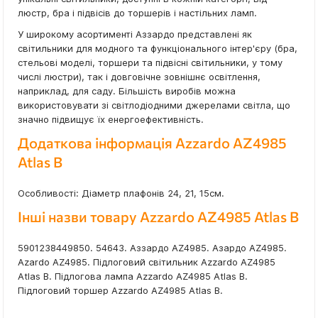
люстр, бра і підвісів до торшерів і настільних ламп.
У широкому асортименті Аззардо представлені як
світильники для модного та функціонального інтер'єру (бра,
стельові моделі, торшери та підвісні світильники, у тому
числі люстри), так і довговічне зовнішнє освітлення,
наприклад, для саду. Більшість виробів можна
використовувати зі світлодіодними джерелами світла, що
значно підвищує їх енергоефективність.
Додаткова інформація Azzardo AZ4985
Atlas B
Особливості: Діаметр плафонів 24, 21, 15см.
Інші назви товару Azzardo AZ4985 Atlas B
5901238449850. 54643. Аззардо AZ4985. Азардо AZ4985.
Azardo AZ4985. Підлоговий світильник Azzardo AZ4985
Atlas B. Підлогова лампа Azzardo AZ4985 Atlas B.
Підлоговий торшер Azzardo AZ4985 Atlas B.