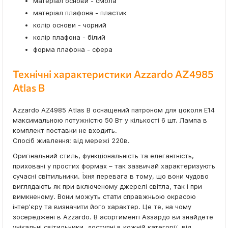
матеріал основи - смола
матеріал плафона - пластик
колір основи - чорний
колір плафона - білий
форма плафона - сфера
Технічні характеристики Azzardo AZ4985
Atlas B
Azzardo AZ4985 Atlas B оснащений патроном для цоколя E14
максимальною потужністю 50 Вт у кількості 6 шт. Лампа в
комплект поставки не входить.
Спосіб живлення: від мережі 220в.
Оригінальний стиль, функціональність та елегантність,
приховані у простих формах – так зазвичай характеризують
сучасні світильники. Їхня перевага в тому, що вони чудово
виглядають як при включеному джерелі світла, так і при
вимкненому. Вони можуть стати справжньою окрасою
інтер'єру та визначити його характер. Це те, на чому
зосереджені в Azzardo. В асортименті Аззардо ви знайдете
унікальні світильники, доступні в кожній категорії, від