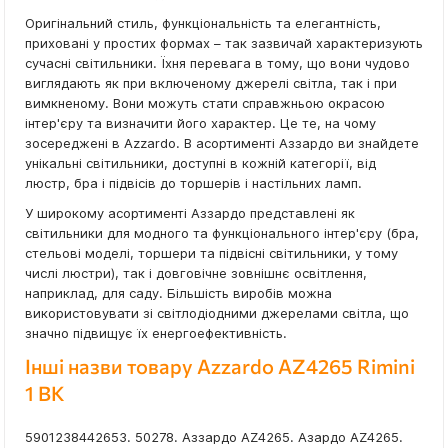
Оригінальний стиль, функціональність та елегантність,
приховані у простих формах – так зазвичай характеризують
сучасні світильники. Їхня перевага в тому, що вони чудово
виглядають як при включеному джерелі світла, так і при
вимкненому. Вони можуть стати справжньою окрасою
інтер'єру та визначити його характер. Це те, на чому
зосереджені в Azzardo. В асортименті Аззардо ви знайдете
унікальні світильники, доступні в кожній категорії, від
люстр, бра і підвісів до торшерів і настільних ламп.
У широкому асортименті Аззардо представлені як
світильники для модного та функціонального інтер'єру (бра,
стельові моделі, торшери та підвісні світильники, у тому
числі люстри), так і довговічне зовнішнє освітлення,
наприклад, для саду. Більшість виробів можна
використовувати зі світлодіодними джерелами світла, що
значно підвищує їх енергоефективність.
Інші назви товару Azzardo AZ4265 Rimini
1 BK
5901238442653. 50278. Аззардо AZ4265. Азардо AZ4265.