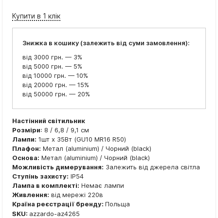
Купити в 1 клік
Знижка в кошику (залежить від суми замовлення):
від 3000 грн. — 3%
від 5000 грн. — 5%
від 10000 грн. — 10%
від 20000 грн. — 15%
від 50000 грн. — 20%
Настінний світильник
Розміри
: 8 / 6,8 / 9,1 см
Лампи:
1шт x 35Вт (GU10 MR16 R50)
Плафон:
Метал (aluminium) / Чорний (black)
Основа:
Метал (aluminium) / Чорний (black)
Можливість димерування:
Залежить від джерела світла
Ступінь захисту:
IP54
Лампа в комплекті:
Немає лампи
Живлення:
від мережі 220в
Країна реєстрації бренду:
Польща
SKU:
azzardo-az4265