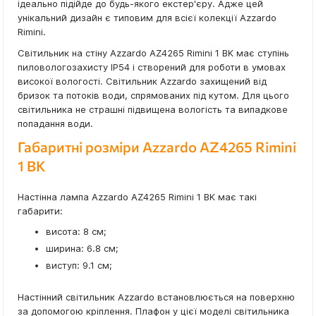
ідеально підійде до будь-якого екстер'єру. Адже цей
унікальний дизайн є типовим для всієї колекції Azzardo
Rimini.
Світильник на стіну Azzardo AZ4265 Rimini 1 BK має ступінь
пиловологозахисту IP54 і створений для роботи в умовах
високої вологості. Світильник Azzardo захищений від
бризок та потоків води, спрямованих під кутом. Для цього
світильника не страшні підвищена вологість та випадкове
попадання води.
Габаритні розміри Azzardo AZ4265 Rimini
1 BK
Настінна лампа Azzardo AZ4265 Rimini 1 BK має такі
габарити:
висота: 8 см;
ширина: 6.8 см;
виступ: 9.1 см;
Настінний світильник Azzardo встановлюється на поверхню
за допомогою кріплення. Плафон у цієї моделі світильника