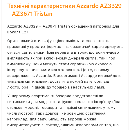
Технічні характеристики Azzardo AZ3329
+ AZ3671 Tristan
Azzardo AZ3329 + AZ3671 Tristan оснащений патроном для
цоколя E27.
Оригінальний стиль, функціональність та елегантність,
приховані у простих формах – так зазвичай характеризують
сучасні світильники. Їхня перевага в тому, що вони чудово
виглядають як при включеному джерелі світла, так і при
вимкненому. Вони можуть стати справжньою окрасою
інтер'єру та визначити його характер. Це те, на чому
зосереджені в Azzardo. В асортименті Аззардо ви знайдете
унікальні світильники, доступні в кожній категорії, від
люстр, бра і підвісів до торшерів і настільних ламп.
У широкому асортименті Аззардо представлені як
світильники для модного та функціонального інтер'єру (бра,
стельові моделі, торшери та підвісні світильники, у тому
числі люстри), так і довговічне зовнішнє освітлення,
наприклад, для саду. Більшість виробів можна
використовувати зі світлодіодними джерелами світла, що