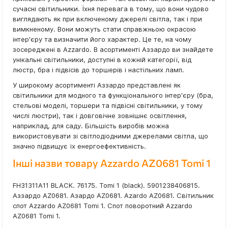
сучасні світильники. Їхня перевага в тому, що вони чудово
виглядають як при включеному джерелі світла, так і при
вимкненому. Вони можуть стати справжньою окрасою
інтер'єру та визначити його характер. Це те, на чому
зосереджені в Azzardo. В асортименті Аззардо ви знайдете
унікальні світильники, доступні в кожній категорії, від
люстр, бра і підвісів до торшерів і настільних ламп.
У широкому асортименті Аззардо представлені як
світильники для модного та функціонального інтер'єру (бра,
стельові моделі, торшери та підвісні світильники, у тому
числі люстри), так і довговічне зовнішнє освітлення,
наприклад, для саду. Більшість виробів можна
використовувати зі світлодіодними джерелами світла, що
значно підвищує їх енергоефективність.
Інші назви товару Azzardo AZ0681 Tomi 1
FH31311A11 BLACK. 76175. Tomi 1 (black). 5901238406815.
Аззардо AZ0681. Азардо AZ0681. Azardo AZ0681. Світильник
спот Azzardo AZ0681 Tomi 1. Спот поворотний Azzardo
AZ0681 Tomi 1.