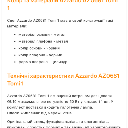
Колір та матеріали Azzardo AZ0681 Tomi
1
Спот Azzardo AZ0681 Tomi 1 має в своїй конструкції такі
матеріали:
матеріал основи - метал
матеріал плафона - метал
колір основи - чорний
колір плафона - чорний
форма плафона - цилиндр
Технічні характеристики Azzardo AZ0681
Tomi 1
Azzardo AZ0681 Tomi 1 оснащений патроном для цоколя
GU10 максимальною потужністю 50 Вт у кількості 1 шт. У
комплект поставки входить галогенна лампа.
Спосіб живлення: від мережі 220в.
Оригінальний стиль, функціональність та елегантність,
приховані у простих формах – так зазвичай характеризують