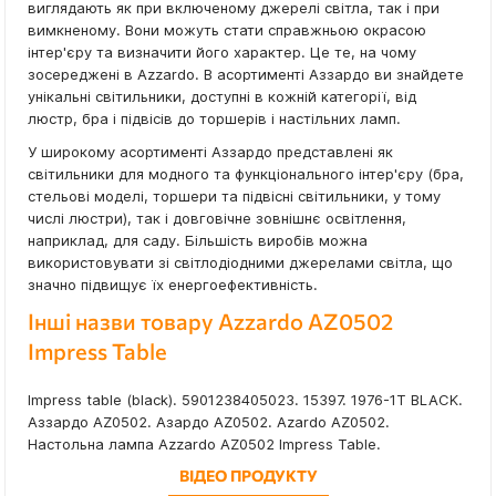
виглядають як при включеному джерелі світла, так і при
вимкненому. Вони можуть стати справжньою окрасою
інтер'єру та визначити його характер. Це те, на чому
зосереджені в Azzardo. В асортименті Аззардо ви знайдете
унікальні світильники, доступні в кожній категорії, від
люстр, бра і підвісів до торшерів і настільних ламп.
У широкому асортименті Аззардо представлені як
світильники для модного та функціонального інтер'єру (бра,
стельові моделі, торшери та підвісні світильники, у тому
числі люстри), так і довговічне зовнішнє освітлення,
наприклад, для саду. Більшість виробів можна
використовувати зі світлодіодними джерелами світла, що
значно підвищує їх енергоефективність.
Інші назви товару Azzardo AZ0502
Impress Table
Impress table (black). 5901238405023. 15397. 1976-1T BLACK.
Аззардо AZ0502. Азардо AZ0502. Azardo AZ0502.
Настольна лампа Azzardo AZ0502 Impress Table.
ВІДЕО ПРОДУКТУ