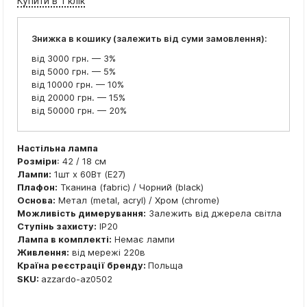
Купити в 1 клік
Знижка в кошику (залежить від суми замовлення):
від 3000 грн. — 3%
від 5000 грн. — 5%
від 10000 грн. — 10%
від 20000 грн. — 15%
від 50000 грн. — 20%
Настільна лампа
Розміри
: 42 / 18 см
Лампи:
1шт x 60Вт (E27)
Плафон:
Тканина (fabric) / Чорний (black)
Основа:
Метал (metal, acryl) / Хром (chrome)
Можливість димерування:
Залежить від джерела світла
Ступінь захисту:
IP20
Лампа в комплекті:
Немає лампи
Живлення:
від мережі 220в
Країна реєстрації бренду:
Польща
SKU:
azzardo-az0502