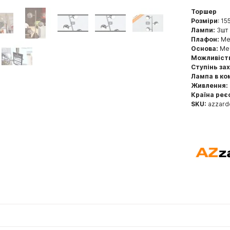
Торшер
Розміри
: 15
Лампи:
3шт 
Плафон:
Мет
Основа:
Мет
Можливіст
Ступінь за
Лампа в ко
Живлення:
Країна реє
SKU:
azzar