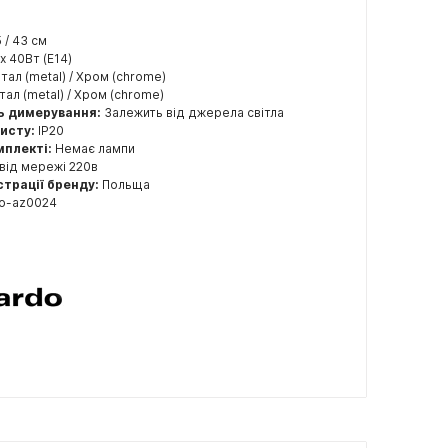
5 / 43 см
x 40Вт (E14)
ал (metal) / Хром (chrome)
ал (metal) / Хром (chrome)
ь димерування:
Залежить від джерела світла
хисту:
IP20
мплекті:
Немає лампи
від мережі 220в
страції бренду:
Польща
do-az0024