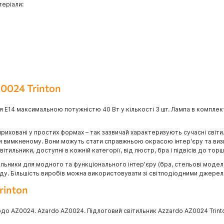
теріали:
0024 Trinton
 E14 максимальною потужністю 40 Вт у кількості 3 шт. Лампа в комплек
приховані у простих формах – так зазвичай характеризують сучасні світи
ри вимкненому. Вони можуть стати справжньою окрасою інтер'єру та визн
тильники, доступні в кожній категорії, від люстр, бра і підвісів до торш
ьники для модного та функціонального інтер'єру (бра, стельові моделі, 
саду. Більшість виробів можна використовувати зі світлодіодними джерел
rinton
до AZ0024. Azardo AZ0024. Підлоговий світильник Azzardo AZ0024 Trinto