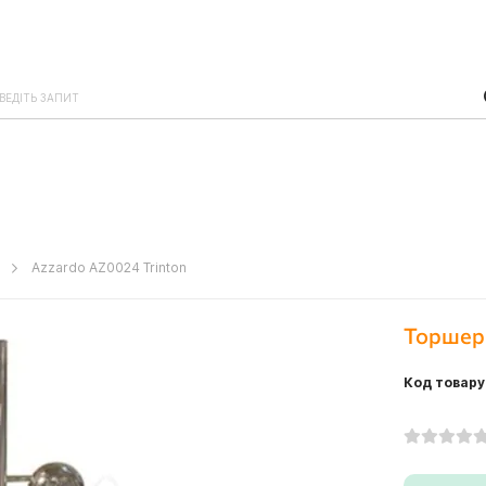
o
Azzardo AZ0024 Trinton
Торшер 
Код товару