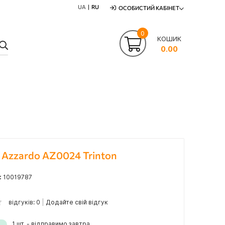
UA
RU
ОСОБИСТИЙ КАБІНЕТ
0
КОШИК
ПОШУК
0.00
Azzardo AZ0024 Trinton
:
10019787
відгуків: 0
Додайте свій відгук
1 шт. - відправимо завтра