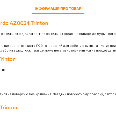
ІНФОРМАЦІЯ ПРО ТОВАР
ardo AZ0024 Trinton
 світильник від Azzardo. Цей світильник ідеально підійде до будь-якого
інь пиловологозахисту IP20 і створений для роботи в сухих та чистих пр
або на вулиці, оскільки це може негативно позначитися на працездатно
rinton
ти:
ться на поверхню без кріплення. Завдяки поворотному плафону, світло
Trinton