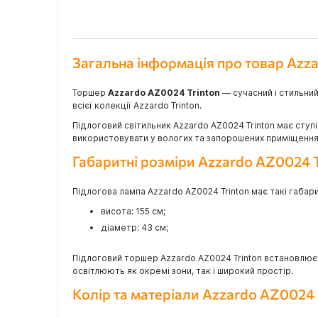
Загальна інформація про товар Azz
Торшер
Azzardo AZ0024 Trinton
— сучасний і стильний
всієї колекції Azzardo Trinton.
Підлоговий світильник Azzardo AZ0024 Trinton має ступ
використовувати у вологих та запорошених приміщеннях 
Габаритні розміри Azzardo AZ0024 T
Підлогова лампа Azzardo AZ0024 Trinton має такі габари
висота: 155 см;
діаметр: 43 см;
Підлоговий торшер Azzardo AZ0024 Trinton встановлює
освітлюють як окремі зони, так і широкий простір.
Колір та матеріали Azzardo AZ0024 