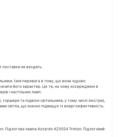
т поставки не входить.
льники. Їхня перевага в тому, що вони чудово
ачити його характер. Це те, на чому зосереджені в
ерів і настільних ламп.
торшери та підвісні світильники, у тому числі люстри),
ами світла, що значно підвищує їх енергоефективність.
n. Підлогова лампа Azzardo AZ0024 Trinton. Підлоговий