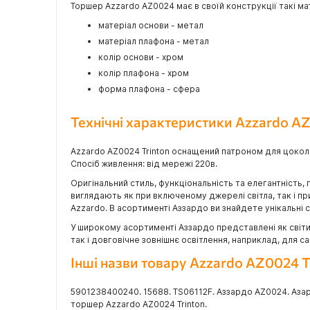
Торшер Azzardo AZ0024 має в своїй конструкції такі ма
матеріал основи - метал
матеріал плафона - метал
колір основи - хром
колір плафона - хром
форма плафона - сфера
Технічні характеристики Azzardo AZ
Azzardo AZ0024 Trinton оснащений патроном для цоколя
Спосіб живлення: від мережі 220в.
Оригінальний стиль, функціональність та елегантність, 
виглядають як при включеному джерелі світла, так і п
Azzardo. В асортименті Аззардо ви знайдете унікальні сві
У широкому асортименті Аззардо представлені як світил
так і довговічне зовнішнє освітлення, наприклад, для 
Інші назви товару Azzardo AZ0024 T
5901238400240. 15688. TS06112F. Аззардо AZ0024. Азар
торшер Azzardo AZ0024 Trinton.