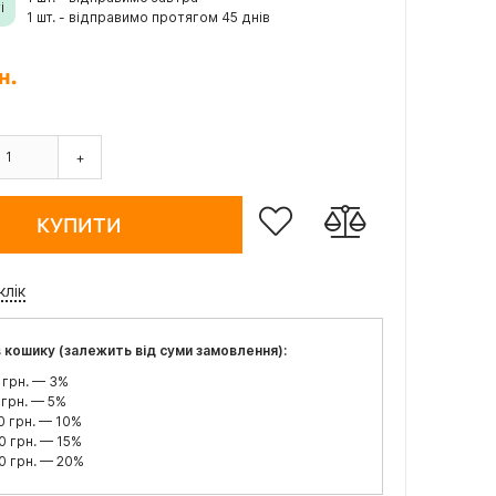
і
1 шт. - відправимо протягом 45 днів
н.
+
КУПИТИ
клік
 кошику (залежить від суми замовлення):
 грн. — 3%
 грн. — 5%
0 грн. — 10%
0 грн. — 15%
0 грн. — 20%