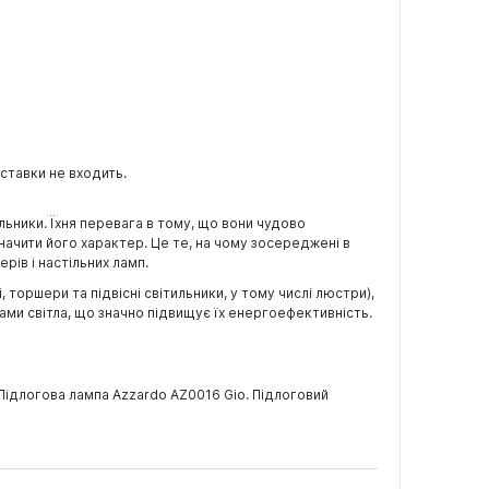
ставки не входить.
льники. Їхня перевага в тому, що вони чудово
ачити його характер. Це те, на чому зосереджені в
ерів і настільних ламп.
торшери та підвісні світильники, у тому числі люстри),
ами світла, що значно підвищує їх енергоефективність.
Підлогова лампа Azzardo AZ0016 Gio. Підлоговий