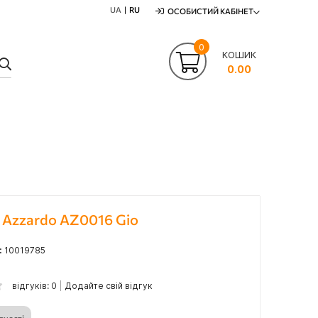
UA
RU
ОСОБИСТИЙ КАБІНЕТ
0
КОШИК
ПОШУК
0.00
 Azzardo AZ0016 Gio
:
10019785
відгуків: 0
Додайте свій відгук
вності