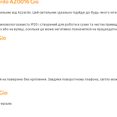
ardo AZ0016 Gio
тильник від Azzardo. Цей світильник ідеально підійде до будь-якого інте
пиловологозахисту IP20 і створений для роботи в сухих та чистих примі
або на вулиці, оскільки це може негативно позначитися на працездатно
Gio
 на поверхню без кріплення. Завдяки поворотному плафону, світло мож
Gio
теріали: