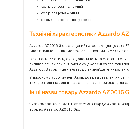
колір основи - алюміній
колір плафона - білий
форма плафона - полусфера
Технічні характеристики Azzardo A
Azzardo AZ0016 Gio оснащений патроном для цоколя E27
Спосіб живлення: від мережі 220в. Ножний вимикач є о
Оригінальний стиль, функціональність та елегантність, 
виглядають як при включеному джерелі світла, так і п
Azzardo. В асортименті Аззардо ви знайдете унікальні сві
У широкому асортименті Аззардо представлені як світил
так і довговічне зовнішнє освітлення, наприклад, для 
Інші назви товару Azzardo AZ0016 G
5901238400165. 15941. TS010121W. Аззардо AZ0016. Аза
торшер Azzardo AZ0016 Gio.