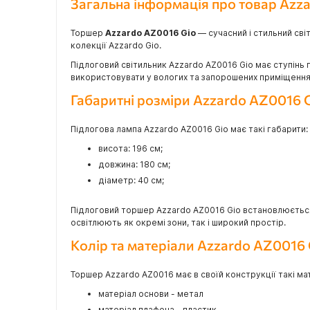
Загальна інформація про товар Azz
Торшер
Azzardo AZ0016 Gio
— сучасний і стильний сві
колекції Azzardo Gio.
Підлоговий світильник Azzardo AZ0016 Gio має ступінь 
використовувати у вологих та запорошених приміщеннях 
Габаритні розміри Azzardo AZ0016 
Підлогова лампа Azzardo AZ0016 Gio має такі габарити:
висота: 196 см;
довжина: 180 см;
діаметр: 40 см;
Підлоговий торшер Azzardo AZ0016 Gio встановлюється
освітлюють як окремі зони, так і широкий простір.
Колір та матеріали Azzardo AZ0016 
Торшер Azzardo AZ0016 має в своїй конструкції такі ма
матеріал основи - метал
матеріал плафона - пластик