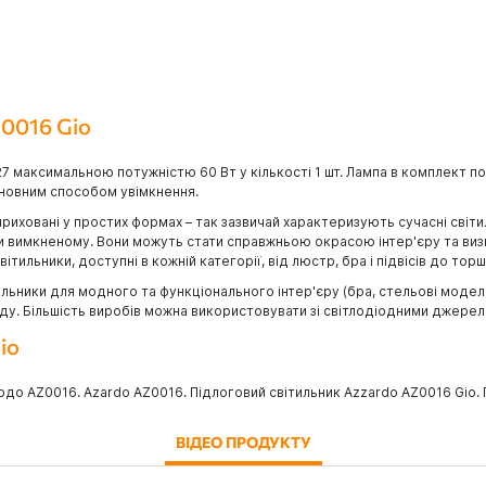
Z0016 Gio
 максимальною потужністю 60 Вт у кількості 1 шт. Лампа в комплект по
сновним способом увімкнення.
приховані у простих формах – так зазвичай характеризують сучасні світи
ри вимкненому. Вони можуть стати справжньою окрасою інтер'єру та визн
тильники, доступні в кожній категорії, від люстр, бра і підвісів до торш
ьники для модного та функціонального інтер'єру (бра, стельові моделі, 
саду. Більшість виробів можна використовувати зі світлодіодними джерел
io
рдо AZ0016. Azardo AZ0016. Підлоговий світильник Azzardo AZ0016 Gio. 
ВІДЕО ПРОДУКТУ