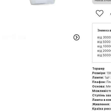
Знижка в
від 3000
від 5000
від 1000
від 2000
від 5000
Торшер
Розміри
: 19
Лампи:
1шт 
Плафон:
Пла
Основа:
Мет
Можливіст
Ступінь за
Лампа в ко
Живлення:
Країна реє