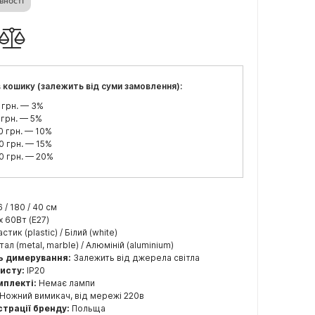
 кошику (залежить від суми замовлення):
 грн. — 3%
 грн. — 5%
0 грн. — 10%
0 грн. — 15%
0 грн. — 20%
6 / 180 / 40 см
x 60Вт (E27)
стик (plastic) / Білий (white)
ал (metal, marble) / Алюміній (aluminium)
ь димерування:
Залежить від джерела світла
хисту:
IP20
мплекті:
Немає лампи
Ножний вимикач, від мережі 220в
страції бренду:
Польща