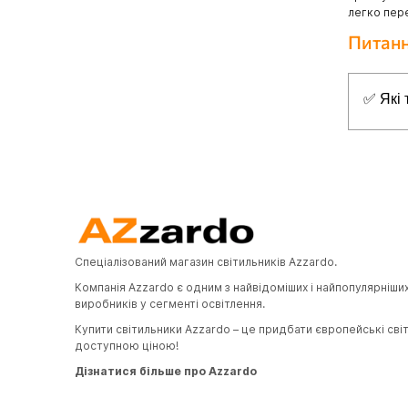
легко пере
Питанн
✅ Які 
Топ-5 н
✔
Azzar
✔
Azzar
✔
Azzar
✔
Azzar
Спеціалізований магазин світильників Azzardo.
✔
Azzar
Компанія Azzardo є одним з найвідоміших і найпопулярніши
виробників у сегменті освітлення.
Купити світильники Azzardo – це придбати європейські сві
доступною ціною!
Дізнатися більше про Azzardo