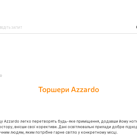
o
Торшери Azzardo
ду Azzardo легко перетворять будь-яке приміщення, додавши йому нотку 
стору, внісши свої корективи. Дані освітлювальні прилади добре підхо
чним людям, яким потрібне гарне світло у конкретному місці.