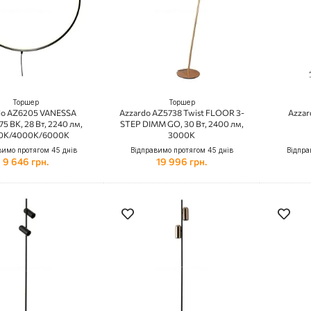
Торшер
Торшер
do AZ6205 VANESSA
Azzardo AZ5738 Twist FLOOR 3-
Azza
5 BK, 28 Вт, 2240 лм,
STEP DIMM GO, 30 Вт, 2400 лм,
0К/4000К/6000К
3000К
вимо протягом 45 днів
Відправимо протягом 45 днів
Відпра
9 646 грн.
19 996 грн.