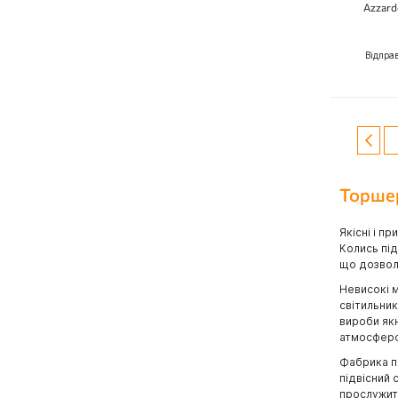
Azzard
Відпра
Сторін
Стор
Попе
Торшер
Якісні і п
Колись пі
що дозвол
Невисокі 
світильни
вироби якн
атмосферо
Фабрика пр
підвісний 
прослужити