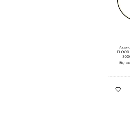
Azzar
FLOOR 7
300
Відпра