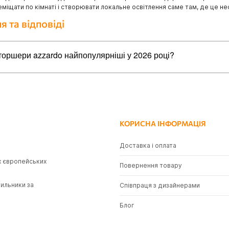
міщати по кімнаті і створювати локальне освітлення саме там, де це не
я та відповіді
торшери azzardo найпопулярніші у 2026 році?
айпопулярніших товарів в категорії торшери azzardo:
do AZ5909 CARPA FLOOR DIMM WH, 33 Вт, 2202 лм, 3000К
do AZ0024 Trinton
do AZ4754 JOHNNY RGB FLOOR BK, 20 Вт, 270 лм, RGB
КОРИСНА ІНФОРМАЦІЯ
do AZ3202 Fler (black), 3 Вт, 255 лм, 3000K
Доставка і оплата
do AZ2863 Kaja
х європейських
Повернення товару
тильники за
Співпраця з дизайнерами
Блог