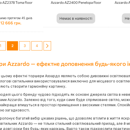
o AZ2378 Toma floor
Azzardo AZ2400 Penelopa floor
Azzardo A
вимо протягом 45 днів
Немає в наявності
Не
12 666 грн.
ка
інка
редній
Сторінка
You're currently reading page
Сторінка
Сторінка
Сторінка
Далі
1
2
3
4
и Azzardo — ефектне доповнення будь-якого і
ри цьому ефектні торшери Аззардо являють собою дивовижні освітлювальні
длогові світильники використовувалися виключно для місцевого освітл
яють створити гармонійну картинку.
моделі цього бренду чудово підходять як основні джерела світла в нев
ками
Azzardo
. Залежно від того, куди саме буде спрямоване світло, можн
айкраще впишуться в просторі приміщення з високими стелями. Спокійне
ю загадковості.
опонує багатий вибір цікавих рішень, що дозволяє втілити в життя яск
світильник Azzardo — не тільки стильний освітлювальний прилад, але й мі
 довгі роки без будь-яких нарікань. Варто також підкреслити практичні