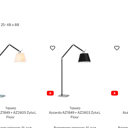
в
25
-
48
з
88
Торшер
Торшер
AZ1849 + AZ2605 Zyta L
Azzardo AZ1849 + AZ2603 Zyta L
Azz
Floor
Floor
вимо протягом 45 днів
Відправимо протягом 45 днів
Відпра