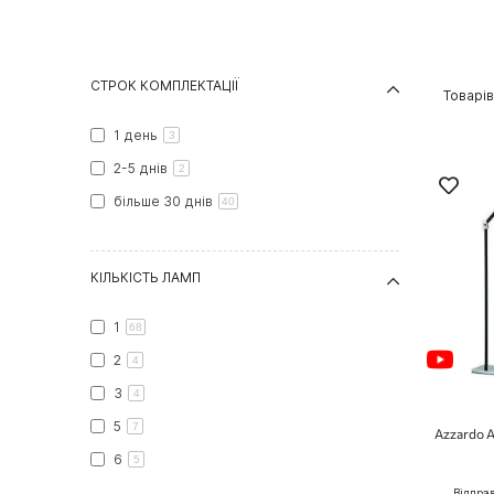
СТРОК КОМПЛЕКТАЦІЇ
Товарі
1 день
3
2-5 днів
2
більше 30 днів
40
КІЛЬКІСТЬ ЛАМП
1
68
2
4
3
4
5
7
Azzardo 
6
5
Відпра