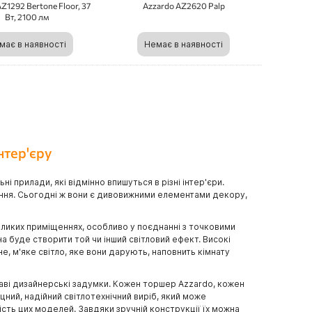
Z1292 Bertone Floor, 37
Azzardo AZ2620 Palp
Вт, 2100 лм
має в наявності
Немає в наявності
нтер'єру
 прилади, які відмінно впишуться в різні інтер'єри.
ення. Сьогодні ж вони є дивовижними елементами декору,
еликих приміщеннях, особливо у поєднанні з точковими
а буде створити той чи інший світловий ефект. Високі
, м'яке світло, яке вони дарують, наповнить кімнату
раві дизайнерські задумки. Кожен торшер Azzardo, кожен
цний, надійний світлотехнічний виріб, який може
сть цих моделей. Завдяки зручній конструкції їх можна