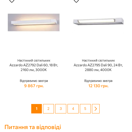
Настінний світильник
Настінний світильник
Azzardo AZ2792 Dali 60, 18 Вт,
Azzardo AZ2795 Dali 90, 24 Вт,
2160 лм, 3000K
2880 лм, 4000K
Відправимо завтра
Відправимо завтра
9 867 грн.
12 130 грн.
Сторінка
You're currently reading page
Сторінка
Сторінка
Сторінка
Сторінка
Сторінка
Далі
1
2
3
4
5
Питання та відповіді