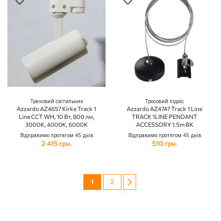
Трековий світильник
Тросовий підвіс
Azzardo AZ4657 Kirke Track 1
Azzardo AZ4747 Track 1 Line
Line CCT WH, 10 Вт, 800 лм,
TRACK 1LINE PENDANT
3000K, 4000K, 6000K
ACCESSORY 1.5m BK
Відправимо протягом 45 днів
Відправимо протягом 45 днів
2 415 грн.
510 грн.
Сторінка
You're currently reading page
Сторінка
Сторінка
Далі
1
2