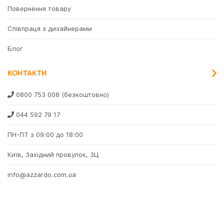
✔
Azzardo AZ5446 Mario Pendant 2 CCT Dimm BK +
Повернення товару
Remote Control, 39 Вт, 2535 лм, 3000K-6000K
✔
Azzardo AZ5055 Elena 120 Dimm BK, 50 Вт, 2700 лм,
Співпраця з дизайнерами
3000K
Блог
КОНТАКТИ
0800 753 008
(безкоштовно)
044 592 79 17
ПН-ПТ з 09:00 до 18:00
Київ, Західний провулок, 3Ц
info@azzardo.com.ua