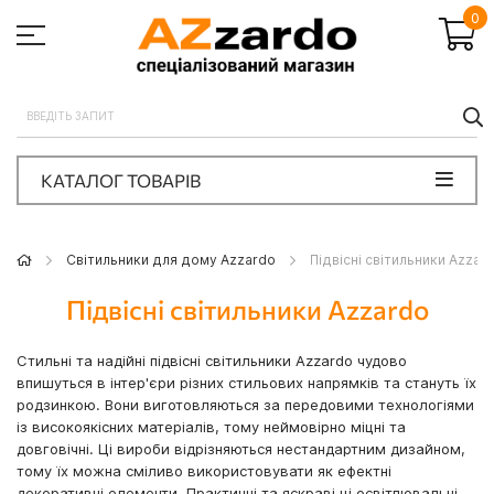
0
П
КАТАЛОГ ТОВАРІВ
Світильники для дому Azzardo
Підвісні світильники Azzar
Підвісні світильники Azzardo
Стильні та надійні підвісні світильники Azzardo чудово
впишуться в інтер'єри різних стильових напрямків та стануть їх
родзинкою. Вони виготовляються за передовими технологіями
із високоякісних матеріалів, тому неймовірно міцні та
довговічні. Ці вироби відрізняються нестандартним дизайном,
тому їх можна сміливо використовувати як ефектні
декоративні елементи. Практичні та яскраві ці освітлювальні