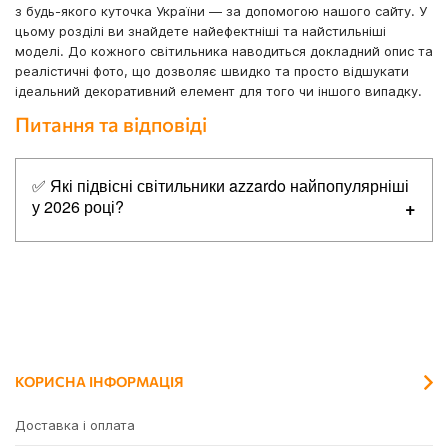
з будь-якого куточка України — за допомогою нашого сайту. У
цьому розділі ви знайдете найефектніші та найстильніші
моделі. До кожного світильника наводиться докладний опис та
реалістичні фото, що дозволяє швидко та просто відшукати
ідеальний декоративний елемент для того чи іншого випадку.
Питання та відповіді
✅ Які підвісні світильники azzardo найпопулярніші
у 2026 році?
Топ-5 найпопулярніших товарів в категорії підвісні
світильники azzardo:
✔
Azzardo AZ5058 Elena 150 Dimm GO, 60 Вт, 3200 лм,
3000K
✔
Azzardo AZ5056 Elena 120 Dimm GO, 50 Вт, 2700 лм,
3000K
КОРИСНА ІНФОРМАЦІЯ
✔
Azzardo AZ5445 Mario Pendant 1 CCT Dimm BK +
Remote Control, 24 Вт, 1885 лм, 3000K-6000K
Доставка і оплата