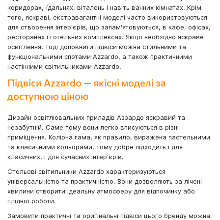
коридорах, їдальнях, віталень і навіть ванних кімнатах. Крім
того, яскраві, екстравагантні моделі часто використовуються
для створення інтер'єрів, що запам'ятовуються, в кафе, офісах,
ресторанах і готельних комплексах. Якщо необхідно яскраве
освітлення, тоді доповнити підвіси можна стильними та
функціональними спотами Azzardo, а також практичними
настінними світильниками Azzardo.
Підвіси Azzardo — якісні моделі за
доступною ціною
Дизайн освітлювальних приладів Аззардо яскравий та
незабутній. Саме тому вони легко вписуються в різні
приміщення. Колірна гама, як правило, виражена пастельними
та класичними кольорами, тому добре підходить і для
класичних, і для сучасних інтер'єрів.
Стельові світильники Azzardo характеризуються
універсальністю та практичністю. Вони дозволяють за лічені
хвилини створити ідеальну атмосферу для відпочинку або
плідної роботи.
Замовити практичні та оригінальні підвіси цього бренду можна