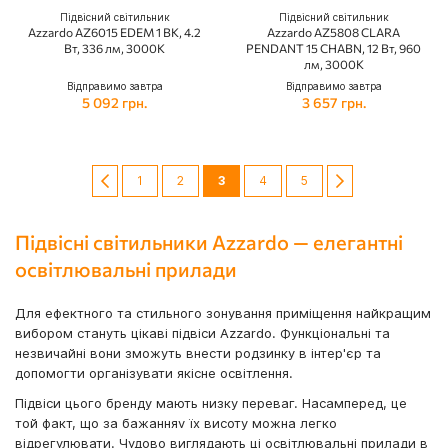
Підвісний світильник
Підвісний світильник
Azzardo AZ6015 EDEM 1 BK, 4.2
Azzardo AZ5808 CLARA
Вт, 336 лм, 3000К
PENDANT 15 CHABN, 12 Вт, 960
лм, 3000К
Відправимо завтра
Відправимо завтра
5 092 грн.
3 657 грн.
Сторінка
Сторінка
Попередній
Сторінка
Сторінка
You're currently reading page
Сторінка
Сторінка
Сторінка
Далі
1
2
3
4
5
Підвісні світильники Azzardo — елегантні
освітлювальні прилади
Для ефектного та стильного зонування приміщення найкращим
вибором стануть цікаві підвіси Azzardo. Функціональні та
незвичайні вони зможуть внести родзинку в інтер'єр та
допомогти організувати якісне освітлення.
Підвіси цього бренду мають низку переваг. Насамперед, це
той факт, що за бажанняv їх висоту можна легко
відрегулювати. Чудово виглядають ці освітлювальні прилади в